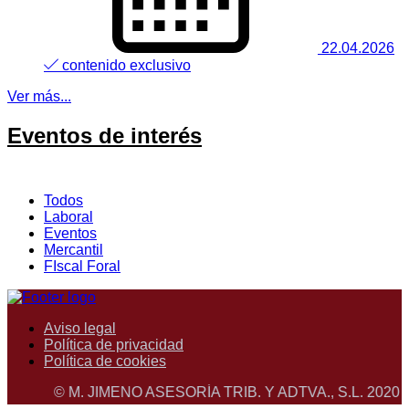
22.04.2026
contenido exclusivo
Ver más...
Eventos de interés
Todos
Laboral
Eventos
Mercantil
FIscal Foral
Aviso legal
Política de privacidad
Política de cookies
© M. JIMENO ASESORÍA TRIB. Y ADTVA., S.L. 2020 . Todos