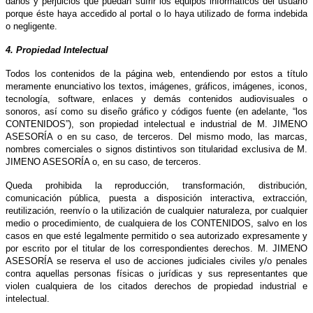
daños y perjuicios que puedan sufrir los equipos informáticos del usuario
porque éste haya accedido al portal o lo haya utilizado de forma indebida
o negligente.
4. Propiedad Intelectual
Todos los contenidos de la página web, entendiendo por estos a título
meramente enunciativo los textos, imágenes, gráficos, imágenes, iconos,
tecnología, software, enlaces y demás contenidos audiovisuales o
sonoros, así como su diseño gráfico y códigos fuente (en adelante, “los
CONTENIDOS”), son propiedad intelectual e industrial de M. JIMENO
ASESORÍA o en su caso, de terceros. Del mismo modo, las marcas,
nombres comerciales o signos distintivos son titularidad exclusiva de M.
JIMENO ASESORÍA o, en su caso, de terceros.
Queda prohibida la reproducción, transformación, distribución,
comunicación pública, puesta a disposición interactiva, extracción,
reutilización, reenvío o la utilización de cualquier naturaleza, por cualquier
medio o procedimiento, de cualquiera de los CONTENIDOS, salvo en los
casos en que esté legalmente permitido o sea autorizado expresamente y
por escrito por el titular de los correspondientes derechos. M. JIMENO
ASESORÍA se reserva el uso de acciones judiciales civiles y/o penales
contra aquellas personas físicas o jurídicas y sus representantes que
violen cualquiera de los citados derechos de propiedad industrial e
intelectual.