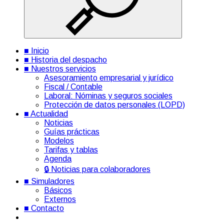
■ Inicio
■ Historia del despacho
■ Nuestros servicios
Asesoramiento empresarial y jurídico
Fiscal / Contable
Laboral: Nóminas y seguros sociales
Protección de datos personales (LOPD)
■ Actualidad
Noticias
Guías prácticas
Modelos
Tarifas y tablas
Agenda
🔒 Noticias para colaboradores
■ Simuladores
Básicos
Externos
■ Contacto